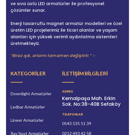
ve sıva üstü LED armatürler ile profesyonel
çözümler sunar.
Enerji tasarruflu magnet armatür modelleri ve özel
üretim LED projelerimiz ile ticari alanlar ve yaşam
alanları için yüksek verimli aydınlatma sistemleri
üretmekteyiz.
“Biraz ışık, ortamı tamamen değiştirir.” ✨
KATEGORILER
İLETIŞIM BILGILERI
ADRES
Downlight Armatürler
Kemalpaşa Mah. Erkin
Sok. No:38-40B Sefaköy
Ledbar Armatürler
TELEFONLAR
Lineer Armatürler
0543 535 51 39
Ray Spot Armatürler
0212 493 42 58