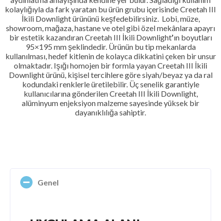
kolaylığıyla da fark yaratan bu ürün grubu içerisinde Creetah III
İkili Downlight
ürününü keşfedebilirsiniz.
Lobi, müze,
showroom, mağaza, hastane ve otel gibi özel mekânlara apayrı
bir estetik kazandıran Creetah III İkili Downlight
’
ın boyutları
95×195 mm şeklindedir. Ürünün bu tip mekanlarda
kullanılması, hedef kitlenin de kolayca dikkatini çeken bir unsur
olmaktadır. Işığı homojen bir formla yayan Creetah III İkili
Downlight ürünü, kişisel tercihlere göre siyah/beyaz ya da ral
kodundaki renklerle üretilebilir. Üç senelik garantiyle
kullanıcılarına gönderilen Creetah III İkili Downlight,
alüminyum enjeksiyon malzeme sayesinde yüksek bir
dayanıklılığa sahiptir.
Genel