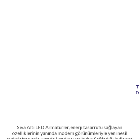
T
D
Sıva Altı LED Armatürler, enerji tasarrufu sağlayan
özelliklerinin yanında modern görünümleriyle yeni nesil
aydınlatma anlayışında kendine yer bulur. Sağladığı kullanım