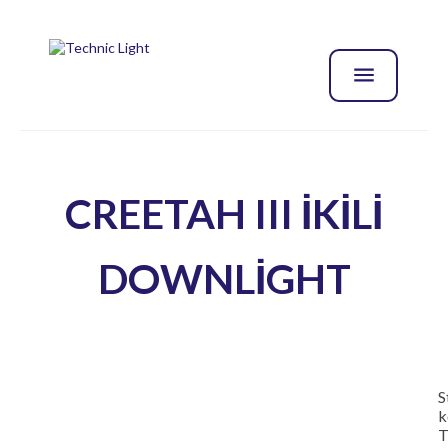
CREETAH III İKİLİ
DOWNLİGHT
S
k
T