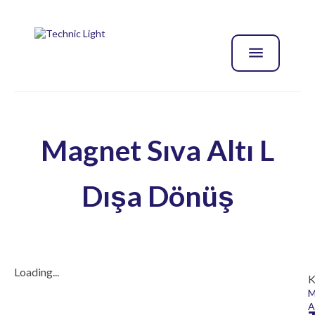
Magnet Sıva Altı L
Dışa Dönüş
Loading...
K
M
A