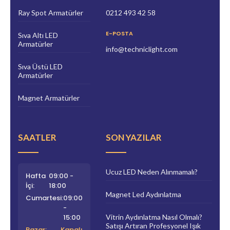
Ray Spot Armatürler
0212 493 42 58
E-POSTA
Sıva Altı LED
Armatürler
info@techniclight.com
Sıva Üstü LED
Armatürler
Magnet Armatürler
SAATLER
SON YAZILAR
Ucuz LED Neden Alınmamalı?
Hafta
09:00 -
İçi:
18:00
Magnet Led Aydınlatma
Cumartesi:
09:00
-
15:00
Vitrin Aydınlatma Nasıl Olmalı?
Satışı Artıran Profesyonel Işık
Pazar:
Kapalı