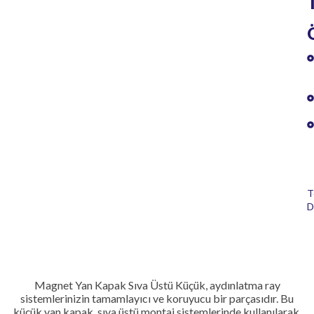
T
D
Magnet Yan Kapak Sıva Üstü Küçük, aydınlatma ray
sistemlerinizin tamamlayıcı ve koruyucu bir parçasıdır. Bu
küçük yan kapak, sıva üstü montaj sistemlerinde kullanılarak,