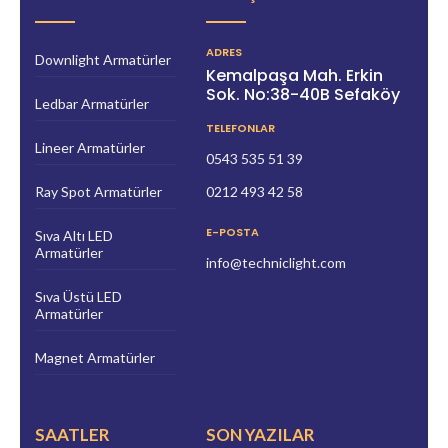
ADRES
Downlight Armatürler
Kemalpaşa Mah. Erkin
Sok. No:38-40B Sefaköy
Ledbar Armatürler
TELEFONLAR
Lineer Armatürler
0543 535 51 39
Ray Spot Armatürler
0212 493 42 58
E-POSTA
Sıva Altı LED
Armatürler
info@techniclight.com
Sıva Üstü LED
Armatürler
Magnet Armatürler
SAATLER
SON YAZILAR