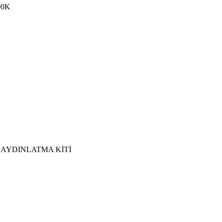
00K
ACİL AYDINLATMA KİTİ