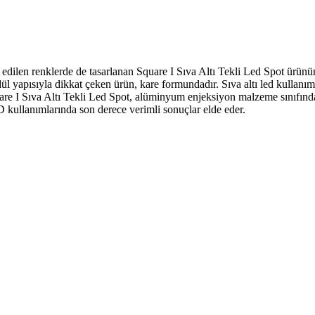
 edilen renklerde de tasarlanan
Square I Sıva Altı Tekli Led Spot ürün
l yapısıyla dikkat çeken ürün, kare formundadır. Sıva altı led kullanım
quare I Sıva Altı Tekli Led Spot, alüminyum enjeksiyon malzeme sınıfında
kullanımlarında son derece verimli sonuçlar elde eder.