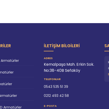
RILER
İLETIŞIM BILGILERI
S
ADRES
 Armatürler
Kemalpaşa Mah. Erkin Sok.
No:38-40B Sefaköy
matürler
TELEFONLAR
matürler
0543 535 51 39
Armatürler
0212 493 42 58
E-POSTA
LED Armatürler