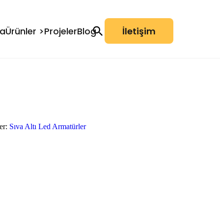
da
Ürünler >
Projeler
Blog
İletişim
er:
Sıva Altı Led Armatürler