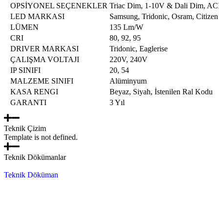
OPSİYONEL SEÇENEKLER
Triac Dim, 1-10V & Dali Dim,
LED MARKASI
Samsung, Tridonic, Osram, Citizen
LÜMEN
135 Lm/W
CRI
80, 92, 95
DRIVER MARKASI
Tridonic, Eaglerise
ÇALIŞMA VOLTAJI
220V, 240V
IP SINIFI
20, 54
MALZEME SINIFI
Alüminyum
KASA RENGI
Beyaz, Siyah, İstenilen Ral Kodu
GARANTI
3 Yıl
Teknik Çizim
Template is not defined.
Teknik Dökümanlar
Teknik Döküman